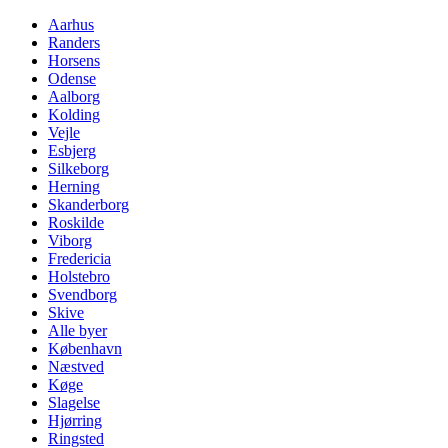
Aarhus
Randers
Horsens
Odense
Aalborg
Kolding
Vejle
Esbjerg
Silkeborg
Herning
Skanderborg
Roskilde
Viborg
Fredericia
Holstebro
Svendborg
Skive
Alle byer
København
Næstved
Køge
Slagelse
Hjørring
Ringsted