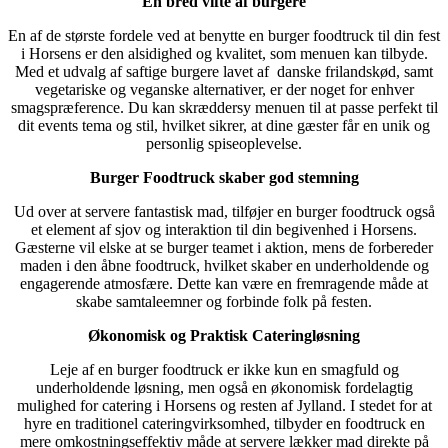
En bred vifte af burgere
En af de største fordele ved at benytte en burger foodtruck til din fest
i Horsens er den alsidighed og kvalitet, som menuen kan tilbyde.
Med et udvalg af saftige burgere lavet af danske frilandskød, samt
vegetariske og veganske alternativer, er der noget for enhver
smagspræference. Du kan skræddersy menuen til at passe perfekt til
dit events tema og stil, hvilket sikrer, at dine gæster får en unik og
personlig spiseoplevelse.
Burger Foodtruck skaber god stemning
Ud over at servere fantastisk mad, tilføjer en burger foodtruck også
et element af sjov og interaktion til din begivenhed i Horsens.
Gæsterne vil elske at se burger teamet i aktion, mens de forbereder
maden i den åbne foodtruck, hvilket skaber en underholdende og
engagerende atmosfære. Dette kan være en fremragende måde at
skabe samtaleemner og forbinde folk på festen.
Økonomisk og Praktisk Cateringløsning
Leje af en burger foodtruck er ikke kun en smagfuld og
underholdende løsning, men også en økonomisk fordelagtig
mulighed for catering i Horsens og resten af Jylland. I stedet for at
hyre en traditionel cateringvirksomhed, tilbyder en foodtruck en
mere omkostningseffektiv måde at servere lækker mad direkte på