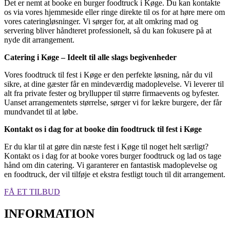
Det er nemt at booke en burger foodtruck i Køge. Du kan kontakte
os via vores hjemmeside eller ringe direkte til os for at høre mere om
vores cateringløsninger. Vi sørger for, at alt omkring mad og
servering bliver håndteret professionelt, så du kan fokusere på at
nyde dit arrangement.
Catering i Køge – Ideelt til alle slags begivenheder
Vores foodtruck til fest i Køge er den perfekte løsning, når du vil
sikre, at dine gæster får en mindeværdig madoplevelse. Vi leverer til
alt fra private fester og bryllupper til større firmaevents og byfester.
Uanset arrangementets størrelse, sørger vi for lækre burgere, der får
mundvandet til at løbe.
Kontakt os i dag for at booke din foodtruck til fest i Køge
Er du klar til at gøre din næste fest i Køge til noget helt særligt?
Kontakt os i dag for at booke vores burger foodtruck og lad os tage
hånd om din catering. Vi garanterer en fantastisk madoplevelse og
en foodtruck, der vil tilføje et ekstra festligt touch til dit arrangement.
FÅ ET TILBUD
INFORMATION