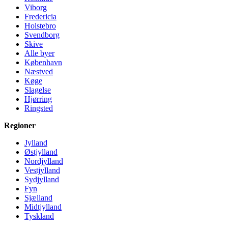
Viborg
Fredericia
Holstebro
Svendborg
Skive
Alle byer
København
Næstved
Køge
Slagelse
Hjørring
Ringsted
Regioner
Jylland
Østjylland
Nordjylland
Vestjylland
Sydjylland
Fyn
Sjælland
Midtjylland
Tyskland