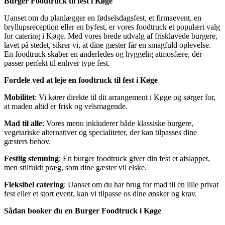
Burger Foodtruck til fest i Køge
Uanset om du planlægger en fødselsdagsfest, et firmaevent, en
bryllupsreception eller en byfest, er vores foodtruck et populært valg
for catering i Køge. Med vores brede udvalg af frisklavede burgere,
lavet på stedet, sikrer vi, at dine gæster får en smagfuld oplevelse.
En foodtruck skaber en anderledes og hyggelig atmosfære, der
passer perfekt til enhver type fest.
Fordele ved at leje en foodtruck til fest i Køge
Mobilitet
: Vi kører direkte til dit arrangement i Køge og sørger for,
at maden altid er frisk og velsmagende.
Mad til alle
: Vores menu inkluderer både klassiske burgere,
vegetariske alternativer og specialiteter, der kan tilpasses dine
gæsters behov.
Festlig stemning
: En burger foodtruck giver din fest et afslappet,
men stilfuldt præg, som dine gæster vil elske.
Fleksibel catering
: Uanset om du har brug for mad til en lille privat
fest eller et stort event, kan vi tilpasse os dine ønsker og krav.
Sådan booker du en Burger Foodtruck i Køge