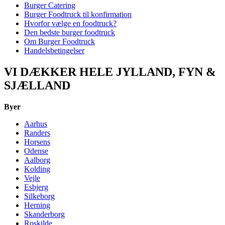
Burger Catering
Burger Foodtruck til konfirmation
Hvorfor vælge en foodtruck?
Den bedste burger foodtruck
Om Burger Foodtruck
Handelsbetingelser
VI DÆKKER HELE JYLLAND, FYN &
SJÆLLAND
Byer
Aarhus
Randers
Horsens
Odense
Aalborg
Kolding
Vejle
Esbjerg
Silkeborg
Herning
Skanderborg
Roskilde